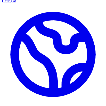
Heurig
.at