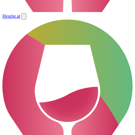
Heurig
.at