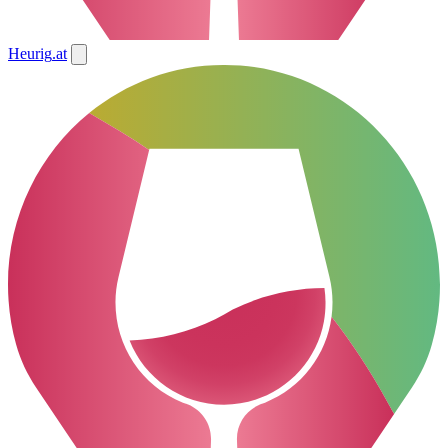
Heurig
.at