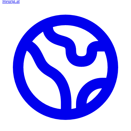
Heurig
.at