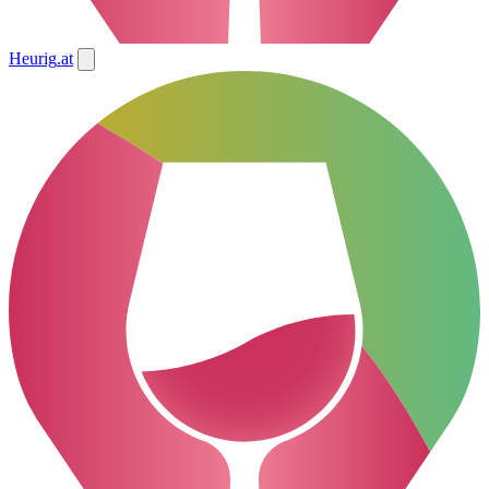
Heurig
.at