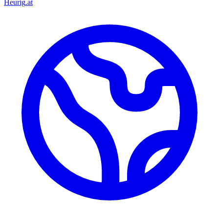
Heurig
.at