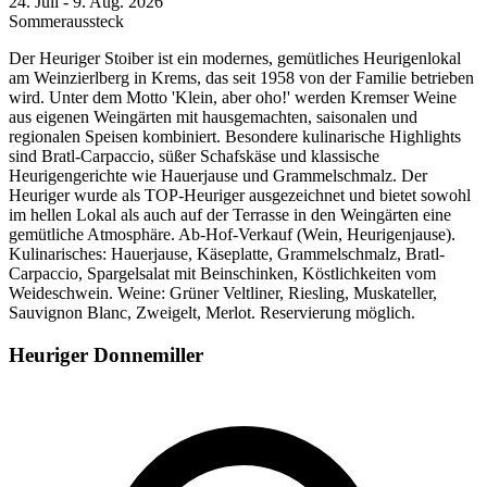
24. Juli - 9. Aug. 2026
Sommeraussteck
Der Heuriger Stoiber ist ein modernes, gemütliches Heurigenlokal
am Weinzierlberg in Krems, das seit 1958 von der Familie betrieben
wird. Unter dem Motto 'Klein, aber oho!' werden Kremser Weine
aus eigenen Weingärten mit hausgemachten, saisonalen und
regionalen Speisen kombiniert. Besondere kulinarische Highlights
sind Bratl-Carpaccio, süßer Schafskäse und klassische
Heurigengerichte wie Hauerjause und Grammelschmalz. Der
Heuriger wurde als TOP-Heuriger ausgezeichnet und bietet sowohl
im hellen Lokal als auch auf der Terrasse in den Weingärten eine
gemütliche Atmosphäre. Ab-Hof-Verkauf (Wein, Heurigenjause).
Kulinarisches: Hauerjause, Käseplatte, Grammelschmalz, Bratl-
Carpaccio, Spargelsalat mit Beinschinken, Köstlichkeiten vom
Weideschwein. Weine: Grüner Veltliner, Riesling, Muskateller,
Sauvignon Blanc, Zweigelt, Merlot. Reservierung möglich.
Heuriger Donnemiller