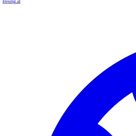
Heurig
.at