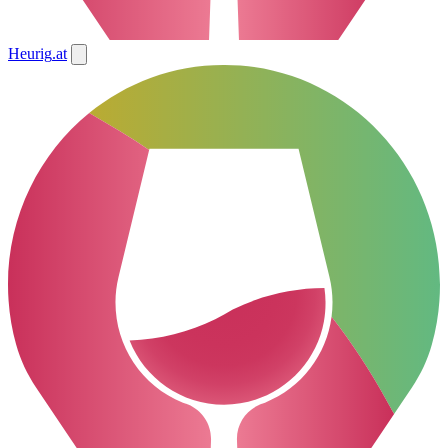
Heurig
.at