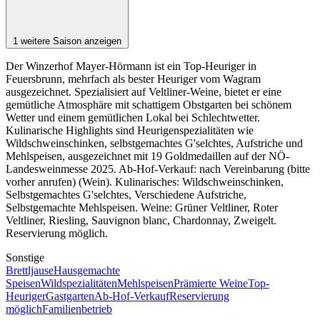
1 weitere Saison anzeigen
Der Winzerhof Mayer-Hörmann ist ein Top-Heuriger in
Feuersbrunn, mehrfach als bester Heuriger vom Wagram
ausgezeichnet. Spezialisiert auf Veltliner-Weine, bietet er eine
gemütliche Atmosphäre mit schattigem Obstgarten bei schönem
Wetter und einem gemütlichen Lokal bei Schlechtwetter.
Kulinarische Highlights sind Heurigenspezialitäten wie
Wildschweinschinken, selbstgemachtes G'selchtes, Aufstriche und
Mehlspeisen, ausgezeichnet mit 19 Goldmedaillen auf der NÖ-
Landesweinmesse 2025. Ab-Hof-Verkauf: nach Vereinbarung (bitte
vorher anrufen) (Wein). Kulinarisches: Wildschweinschinken,
Selbstgemachtes G'selchtes, Verschiedene Aufstriche,
Selbstgemachte Mehlspeisen. Weine: Grüner Veltliner, Roter
Veltliner, Riesling, Sauvignon blanc, Chardonnay, Zweigelt.
Reservierung möglich.
Sonstige
Brettljause
Hausgemachte
Speisen
Wildspezialitäten
Mehlspeisen
Prämierte Weine
Top-
Heuriger
Gastgarten
Ab-Hof-Verkauf
Reservierung
möglich
Familienbetrieb