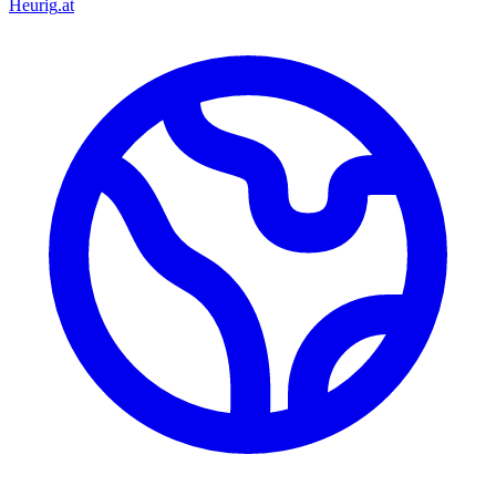
Heurig
.at