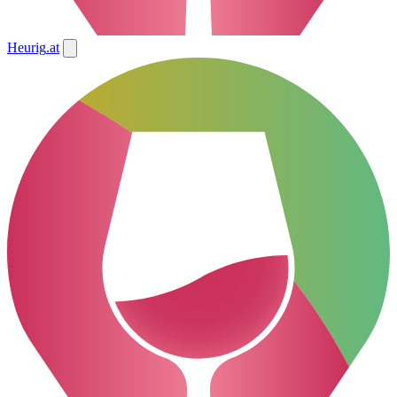
Heurig
.at