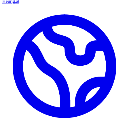
Heurig
.at