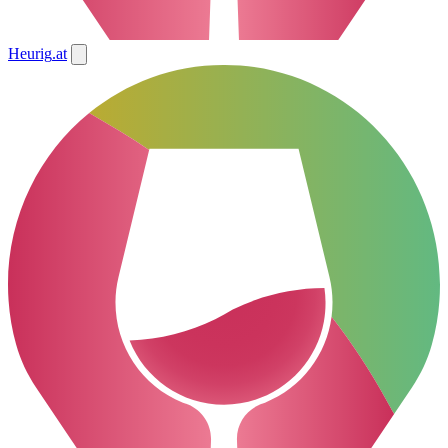
Heurig
.at