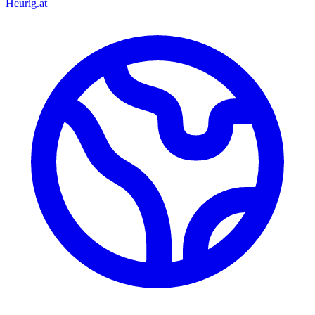
Heurig
.at