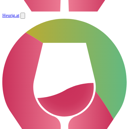
Heurig
.at