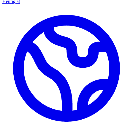
Heurig
.at