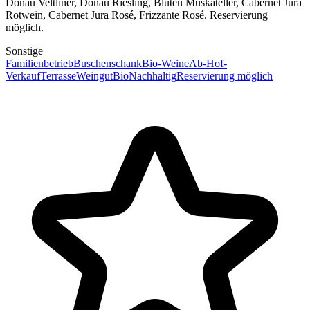
Donau Veltliner, Donau Riesling, Blüten Muskateller, Cabernet Jura
Rotwein, Cabernet Jura Rosé, Frizzante Rosé. Reservierung
möglich.
Sonstige
Familienbetrieb
Buschenschank
Bio-Weine
Ab-Hof-
Verkauf
Terrasse
Weingut
Bio
Nachhaltig
Reservierung möglich