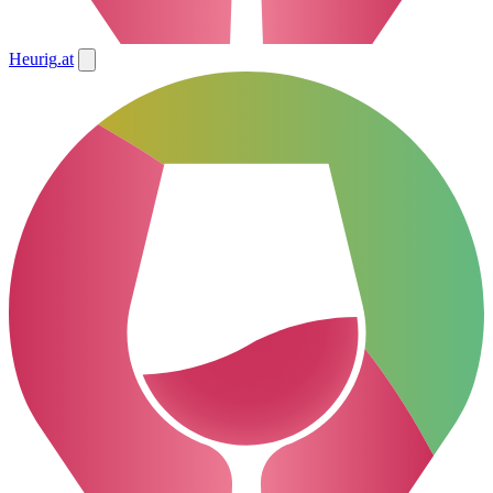
Heurig
.at