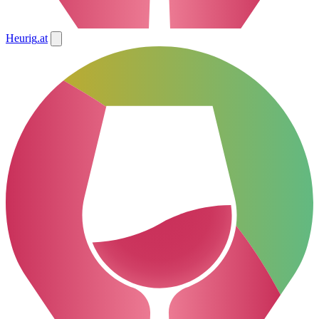
Heurig
.at