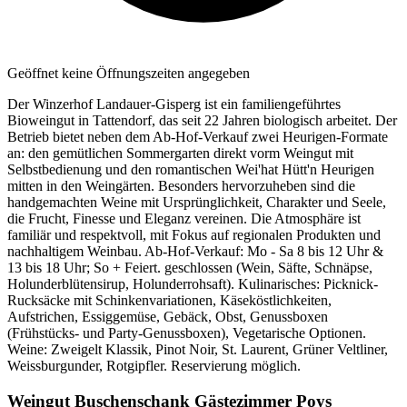
Geöffnet
keine Öffnungszeiten angegeben
Der Winzerhof Landauer-Gisperg ist ein familiengeführtes
Bioweingut in Tattendorf, das seit 22 Jahren biologisch arbeitet. Der
Betrieb bietet neben dem Ab-Hof-Verkauf zwei Heurigen-Formate
an: den gemütlichen Sommergarten direkt vorm Weingut mit
Selbstbedienung und den romantischen Wei'hat Hütt'n Heurigen
mitten in den Weingärten. Besonders hervorzuheben sind die
handgemachten Weine mit Ursprünglichkeit, Charakter und Seele,
die Frucht, Finesse und Eleganz vereinen. Die Atmosphäre ist
familiär und respektvoll, mit Fokus auf regionalen Produkten und
nachhaltigem Weinbau. Ab-Hof-Verkauf: Mo - Sa 8 bis 12 Uhr &
13 bis 18 Uhr; So + Feiert. geschlossen (Wein, Säfte, Schnäpse,
Holunderblütensirup, Holunderrohsaft). Kulinarisches: Picknick-
Rucksäcke mit Schinkenvariationen, Käseköstlichkeiten,
Aufstrichen, Essiggemüse, Gebäck, Obst, Genussboxen
(Frühstücks- und Party-Genussboxen), Vegetarische Optionen.
Weine: Zweigelt Klassik, Pinot Noir, St. Laurent, Grüner Veltliner,
Weissburgunder, Rotgipfler. Reservierung möglich.
Weingut Buschenschank Gästezimmer Poys