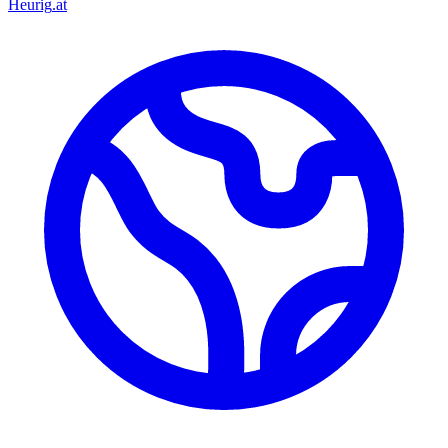
Heurig
.at