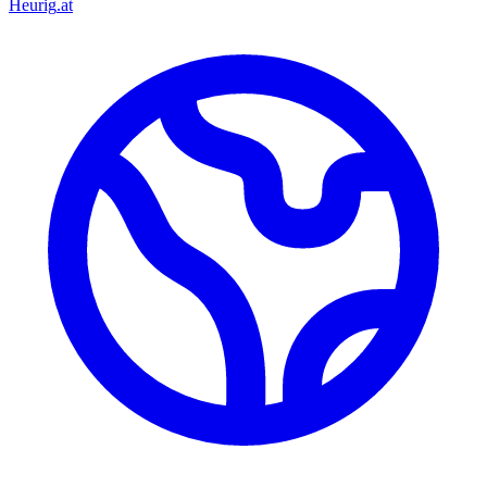
Heurig
.at