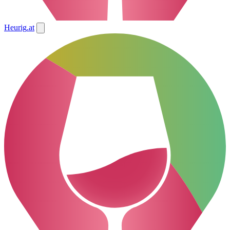
Heurig
.at