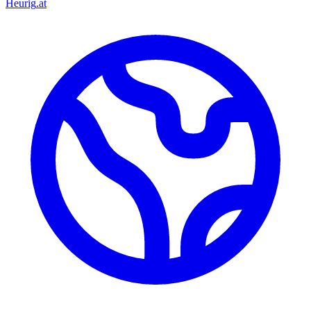
Heurig
.at