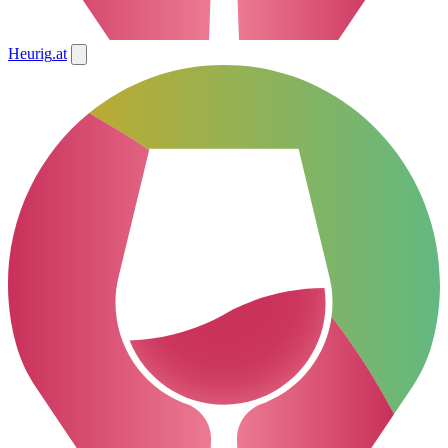
Heurig
.at