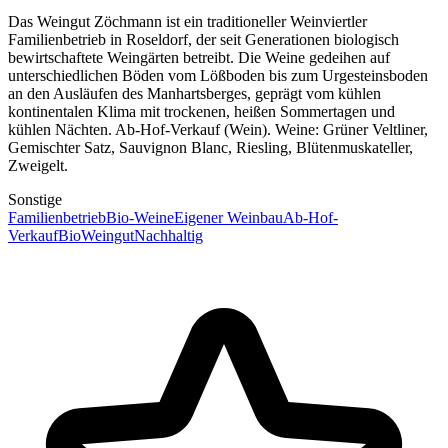
Das Weingut Zöchmann ist ein traditioneller Weinviertler
Familienbetrieb in Roseldorf, der seit Generationen biologisch
bewirtschaftete Weingärten betreibt. Die Weine gedeihen auf
unterschiedlichen Böden vom Lößboden bis zum Urgesteinsboden
an den Ausläufen des Manhartsberges, geprägt vom kühlen
kontinentalen Klima mit trockenen, heißen Sommertagen und
kühlen Nächten. Ab-Hof-Verkauf (Wein). Weine: Grüner Veltliner,
Gemischter Satz, Sauvignon Blanc, Riesling, Blütenmuskateller,
Zweigelt.
Sonstige
Familienbetrieb
Bio-Weine
Eigener Weinbau
Ab-Hof-
Verkauf
Bio
Weingut
Nachhaltig