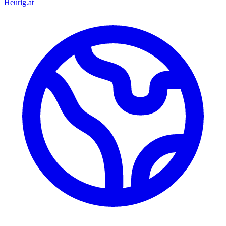
Heurig
.at