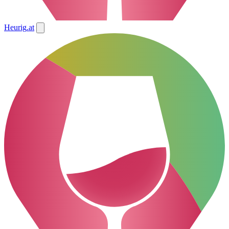
Heurig
.at