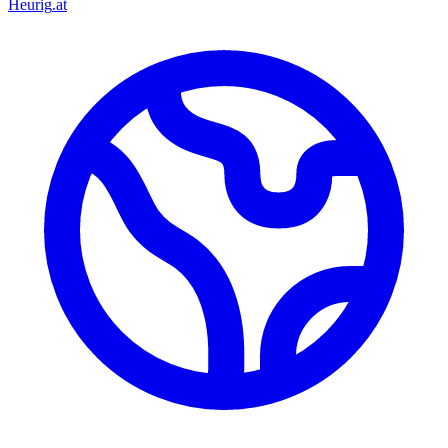
Heurig
.at