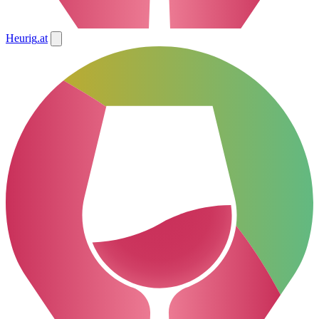
Heurig
.at