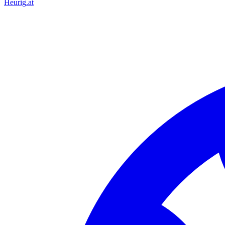
Heurig
.at