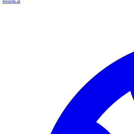
Heurig
.at