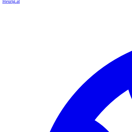
Heurig
.at