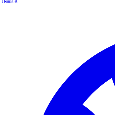
Heurig
.at