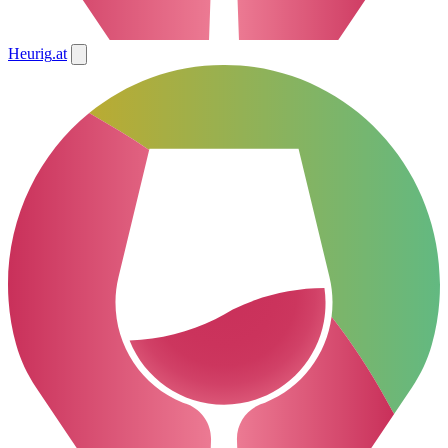
Heurig
.at