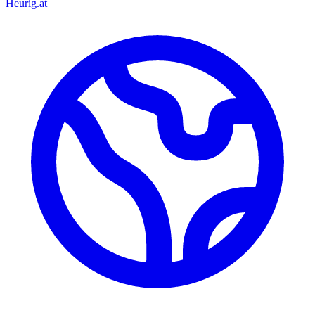
Heurig
.at