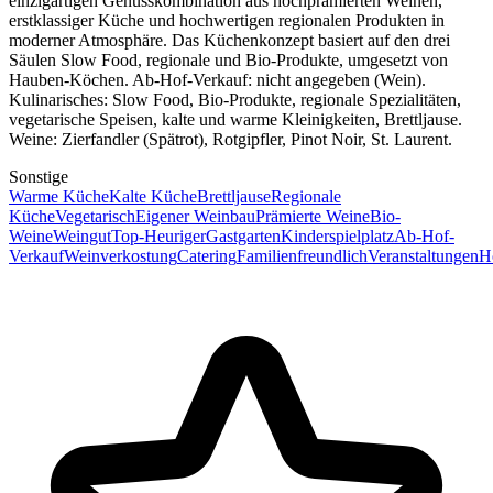
einzigartigen Genusskombination aus hochprämierten Weinen,
erstklassiger Küche und hochwertigen regionalen Produkten in
moderner Atmosphäre. Das Küchenkonzept basiert auf den drei
Säulen Slow Food, regionale und Bio-Produkte, umgesetzt von
Hauben-Köchen. Ab-Hof-Verkauf: nicht angegeben (Wein).
Kulinarisches: Slow Food, Bio-Produkte, regionale Spezialitäten,
vegetarische Speisen, kalte und warme Kleinigkeiten, Brettljause.
Weine: Zierfandler (Spätrot), Rotgipfler, Pinot Noir, St. Laurent.
Sonstige
Warme Küche
Kalte Küche
Brettljause
Regionale
Küche
Vegetarisch
Eigener Weinbau
Prämierte Weine
Bio-
Weine
Weingut
Top-Heuriger
Gastgarten
Kinderspielplatz
Ab-Hof-
Verkauf
Weinverkostung
Catering
Familienfreundlich
Veranstaltungen
H