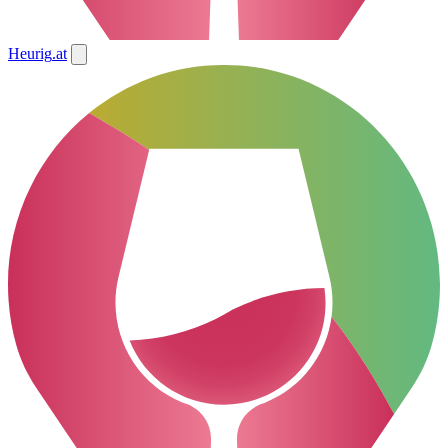
Heurig
.at