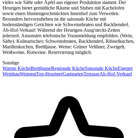
vieles wie Säfte oder Äpfel aus eigener Produktion stammt. Der
Heurigen bietet gemütliche Räume und Stuben mit Kachelofen
sowie einen blumengeschmückten Innenhof zum Verweilen.
Besonders hervorzuheben ist die saisonale Küche mit
bodenständigen Gerichten wie Schweinsbraten und Backhenderl.
Ab-Hof-Verkauf: Während der Heurigen-Ausg'steckt-Zeiten
jederzeit. Ansonsten telefonische Voranmeldung empfohlen. (Wein,
Säfte). Kulinarisches: Schweinsbraten, Backhenderl, Ribiselkuchen,
Marillenkuchen, Brettljause. Weine: Grüner Veltliner, Zweigelt,
Weißweine, Rotweine. Reservierung möglich.
Sonstige
Warme Küche
Brettljause
Regionale Küche
Saisonale Küche
Eigener
Weinbau
Weingut
Top-Heuriger
Gastgarten
Terrasse
Ab-Hof-Verkauf