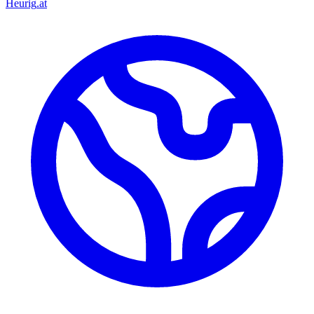
Heurig
.at