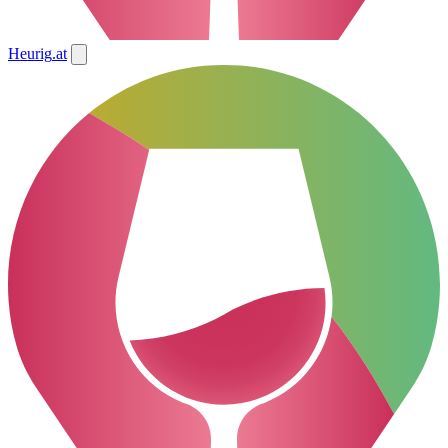
Heurig
.at