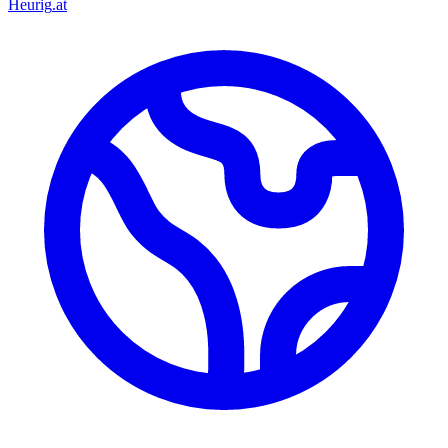
Heurig
.at