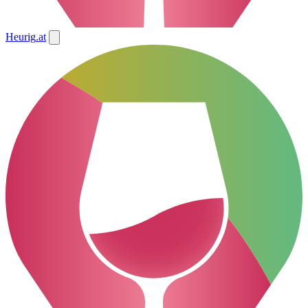
Heurig
.at