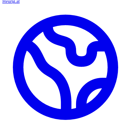
Heurig
.at