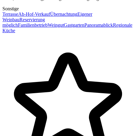
Sonstige
Terrasse
Ab-Hof-Verkauf
Übernachtung
Eigener
Weinbau
Reservierung
möglich
Familienbetrieb
Weingut
Gastgarten
Panoramablick
Regionale
Küche