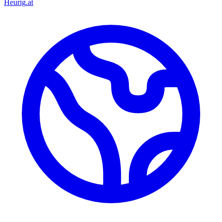
Heurig
.at