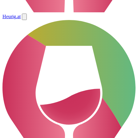
Heurig
.at