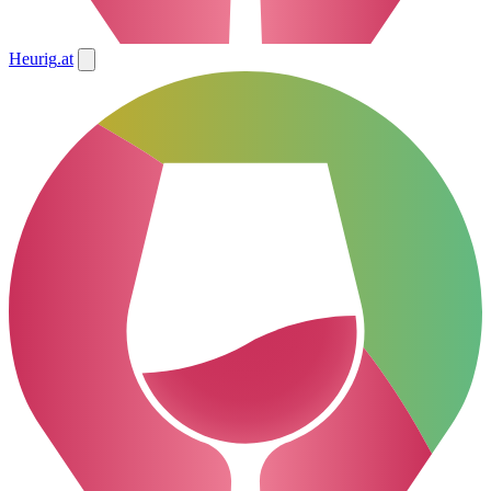
Heurig
.at