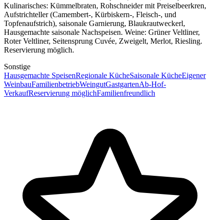
Kulinarisches: Kümmelbraten, Rohschneider mit Preiselbeerkren,
Aufstrichteller (Camembert-, Kürbiskern-, Fleisch-, und
Topfenaufstrich), saisonale Garnierung, Blaukrautweckerl,
Hausgemachte saisonale Nachspeisen. Weine: Grüner Veltliner,
Roter Veltliner, Seitensprung Cuvée, Zweigelt, Merlot, Riesling.
Reservierung möglich.
Sonstige
Hausgemachte Speisen
Regionale Küche
Saisonale Küche
Eigener
Weinbau
Familienbetrieb
Weingut
Gastgarten
Ab-Hof-
Verkauf
Reservierung möglich
Familienfreundlich