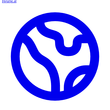
Heurig
.at