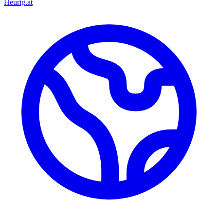
Heurig
.at