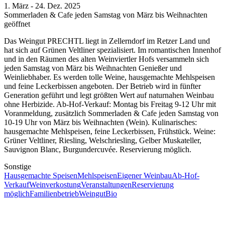
1. März - 24. Dez. 2025
Sommerladen & Cafe jeden Samstag von März bis Weihnachten
geöffnet
Das Weingut PRECHTL liegt in Zellerndorf im Retzer Land und
hat sich auf Grünen Veltliner spezialisiert. Im romantischen Innenhof
und in den Räumen des alten Weinviertler Hofs versammeln sich
jeden Samstag von März bis Weihnachten Genießer und
Weinliebhaber. Es werden tolle Weine, hausgemachte Mehlspeisen
und feine Leckerbissen angeboten. Der Betrieb wird in fünfter
Generation geführt und legt größten Wert auf naturnahen Weinbau
ohne Herbizide. Ab-Hof-Verkauf: Montag bis Freitag 9-12 Uhr mit
Voranmeldung, zusätzlich Sommerladen & Cafe jeden Samstag von
10-19 Uhr von März bis Weihnachten (Wein). Kulinarisches:
hausgemachte Mehlspeisen, feine Leckerbissen, Frühstück. Weine:
Grüner Veltliner, Riesling, Welschriesling, Gelber Muskateller,
Sauvignon Blanc, Burgundercuvée. Reservierung möglich.
Sonstige
Hausgemachte Speisen
Mehlspeisen
Eigener Weinbau
Ab-Hof-
Verkauf
Weinverkostung
Veranstaltungen
Reservierung
möglich
Familienbetrieb
Weingut
Bio