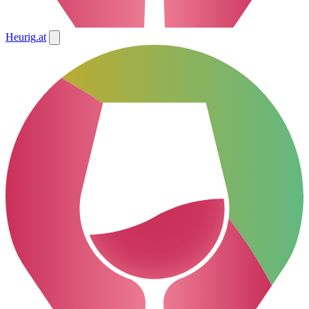
Heurig
.at