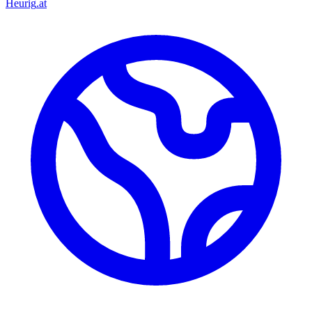
Heurig
.at