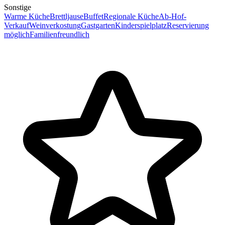
Sonstige
Warme Küche
Brettljause
Buffet
Regionale Küche
Ab-Hof-
Verkauf
Weinverkostung
Gastgarten
Kinderspielplatz
Reservierung
möglich
Familienfreundlich