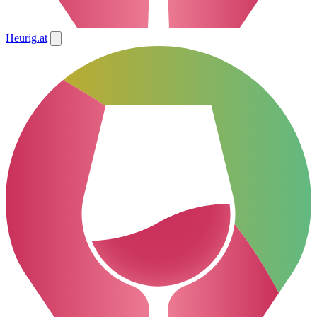
Heurig
.at