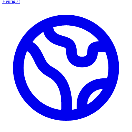
Heurig
.at