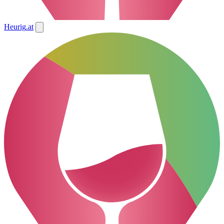
Heurig
.at