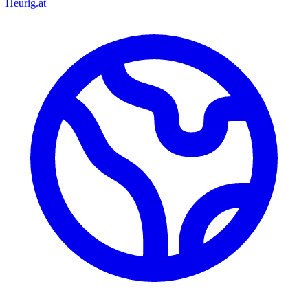
Heurig
.at