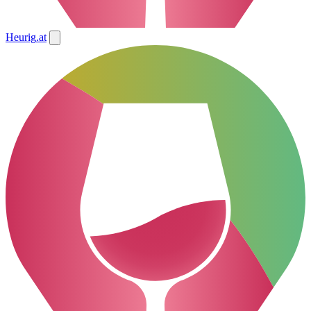
Heurig
.at