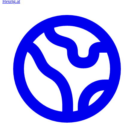
Heurig
.at