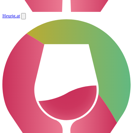
Heurig
.at