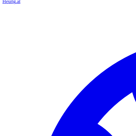
Heurig
.at