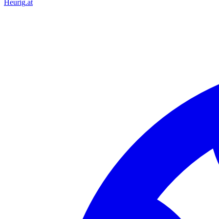
Heurig
.at