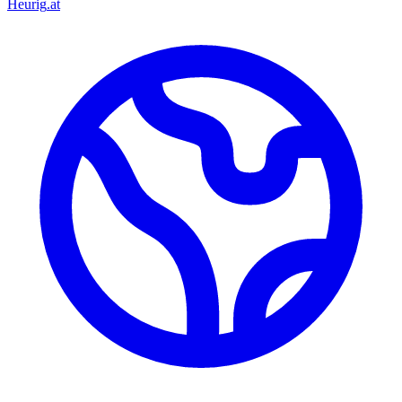
Heurig
.at