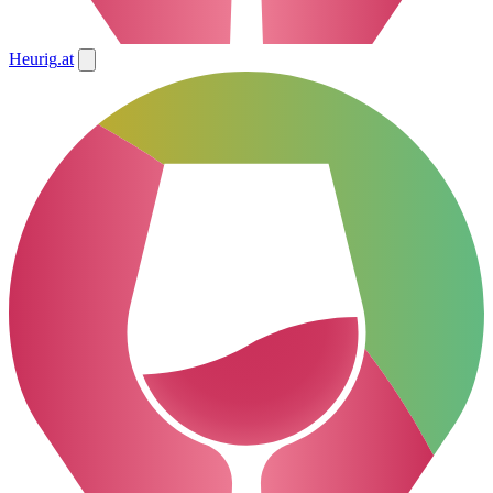
Heurig
.at