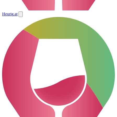
Heurig
.at