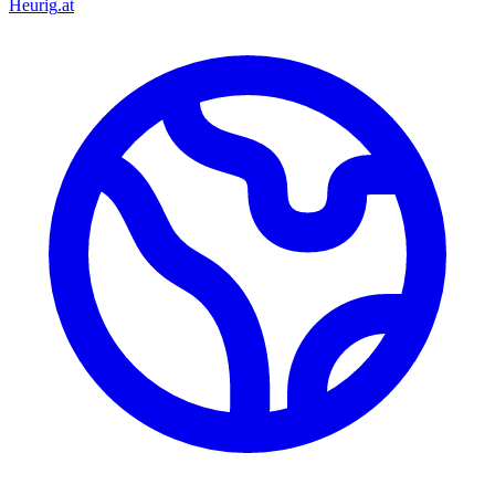
Heurig
.at