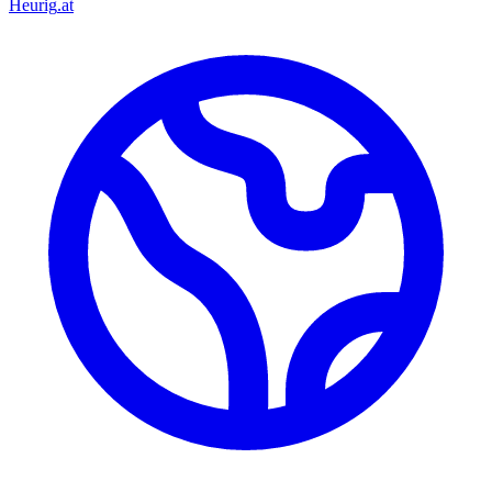
Heurig
.at