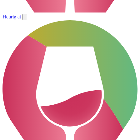
Heurig
.at